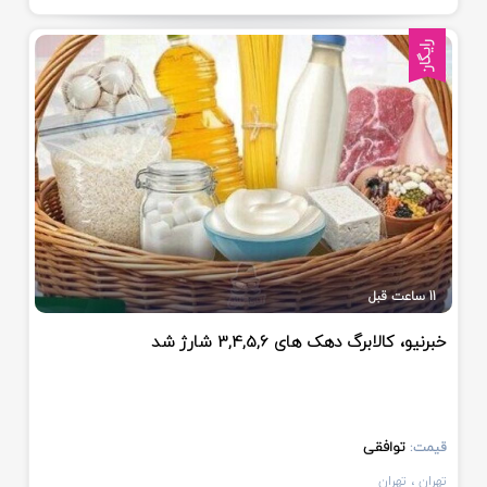
رایگان
11 ساعت قبل
خبرنیو، کالابرگ دهک های 3,4,5,6 شارژ شد
توافقی
قیمت:
تهران
، تهران