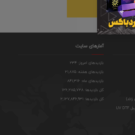
Traffic
Poi
آمارهای سایت
بازدیدهای امروز: 234
بازدیدهای هفته: 21,875
بازدیدهای ماه: 841,316
کل بازدیدها: 126,285,728
زائد)
کل بازدیدها: 2,127,846,931