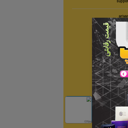
suppor
ariya
✕
©Neshan
Dreamy