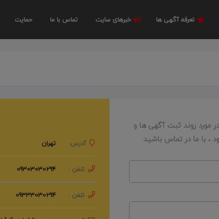
تعرفه آگهی ها
خبرهای سایت
تماس با ما
حمایت
مورد روند ثبت آگهی ها و
 ، با ما در تماس باشید
آدرس:
تهران
تلفن :
09303030294
تلفن :
09333030294