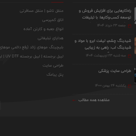
راه‌کارهایی برای افزایش فروش و
منقل تاشو | منقل مسافرتی
توسعه کسب‌وکارها: با تبلیغات
اتاق کمپرسی
پیامکی ۱۰۰ برابر بفروشید!
جمعه 23 خرداد 1404
انواع جعبه و کارتن آماده
هدایای تبلیغاتی
شیدینگ چشم، لیفت ابرو با مواد و
بلیچیتگ موهای زائد (رفع دائمی موهای 
شیدینگ لب: راهی به زیبایی
طبیعی و ماندگار
سه شنبه 23 اردیبهشت 1404
لیبل برجسته | لیبل برجسته UV DTF | لیبل UV DTF
طراحی سایت
طراحی سایت پزشکی
پنل پیامک
یکشنبه 24 بهمن 1400
مشاهده همه مطالب