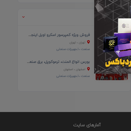
آگهی های مرتبط
فروش ویژه کمپرسور اسکرو اویل اینجکت (oil Injecte S...
تهران
، تهران
صنعت
، تجهیزات صنعتی
بورس انواع المنت، ترموکوپل، برق صنعتی و کلیه لوازم...
اصفهان
، اصفهان
صنعت
، تجهیزات صنعتی
آمارهای سایت