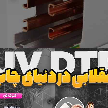
ری
ذخیره