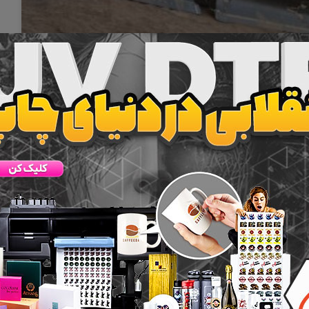
ری
ذخیره