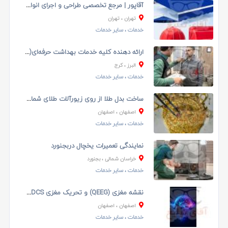
آقاپور | مرجع تخصصی طراحی و اجرای انواع سایبان
تهران
، تهران
خدمات
، سایر خدمات
ارائه دهنده کلیه خدمات بهداشت حرفه‌ای(آلاینده‌سنجی...
البرز
، کرج
خدمات
، سایر خدمات
ساخت بدل طلا از روی زیورآلات طلای شما – ساخت بدل ط...
اصفهان
، اصفهان
خدمات
، سایر خدمات
نمایندگی تعمیرات یخچال دربجنورد
خراسان شمالی
، بجنورد
خدمات
، سایر خدمات
نقشه مغزی (QEEG) و تحریک مغزی tDCS برای بررسی عملک...
اصفهان
، اصفهان
خدمات
، سایر خدمات