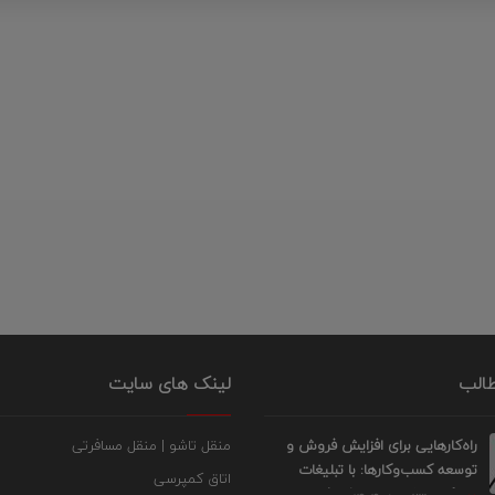
طالب
لینک های سایت
راه‌کارهایی برای افزایش فروش و
منقل تاشو | منقل مسافرتی
توسعه کسب‌وکارها: با تبلیغات
اتاق کمپرسی
پیامکی ۱۰۰ برابر بفروشید!