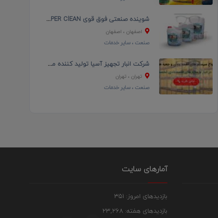
شوینده صنعتی فوق قوی SUPER ClEAN از برند کلین مکس...
اصفهان
، اصفهان
صنعت
، سایر خدمات
شرکت انبار تجهیز آسیا تولید کننده مشاور و مجری سیس...
تهران
، تهران
صنعت
، سایر خدمات
آمارهای سایت
بازدیدهای امروز: 351
بازدیدهای هفته: 23,268