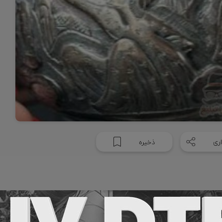
ری
ذخیره