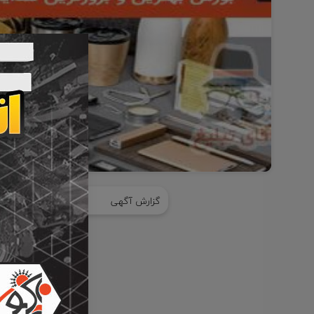
Item
1
گزارش آگهی
اشتراک گذا
of
1