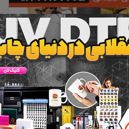
ری
ذخیره