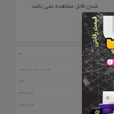
شدن قابل مشاهده نمی باشد
✕
اطلاعات تکمیلی
گروه
خدمات
، چاپ و تبلیغات
بازدید
4,541
تاریخ ثبت
1396/05/12
آخرین بروز رسانی
1405/05/04