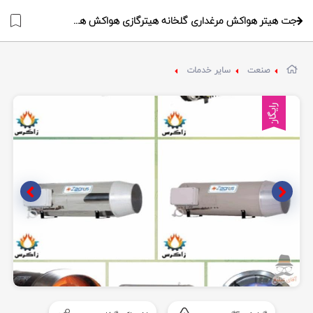
جت هیتر هواکش مرغداری گلخانه هیترگازی هواکش هواکش مرغداری هیتر مرغداری
صنعت
سایر خدمات
رایگان
Item
1